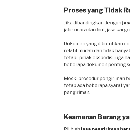
Proses yang Tidak R
Jika dibandingkan dengan
jas
jalur udara dan laut, jasa kargo
Dokumen yang dibutuhkan untu
relatif mudah dan tidak banya
tetapi, pihak ekspedisi juga 
beberapa dokumen penting sepe
Meski prosedur pengiriman bar
tetap ada beberapa syarat ya
pengiriman.
Keamanan Barang ya
Pilihlah
jasa pengiriman bar