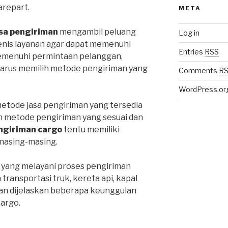
repart.
META
sa pengiriman
mengambil peluang
Log in
enis layanan agar dapat memenuhi
Entries
RSS
emenuhi permintaan pelanggan,
harus memilih metode pengiriman yang
Comments
R
WordPress.or
metode jasa pengiriman yang tersedia
ih metode pengiriman yang sesuai dan
ngiriman cargo
tentu memiliki
masing-masing.
 yang melayani proses pengiriman
ansportasi truk, kereta api, kapal
an dijelaskan beberapa keunggulan
cargo.