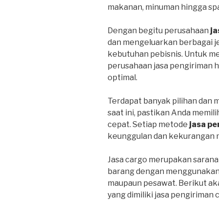
makanan, minuman hingga spa
Dengan begitu perusahaan
ja
dan mengeluarkan berbagai j
kebutuhan pebisnis. Untuk m
perusahaan jasa pengiriman 
optimal.
Terdapat banyak pilihan dan 
saat ini, pastikan Anda memil
cepat. Setiap metode
jasa pe
keunggulan dan kekurangan 
Jasa cargo merupakan sarana
barang dengan menggunakan tr
maupaun pesawat. Berikut ak
yang dimiliki jasa pengiriman 