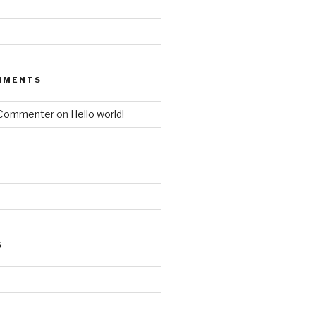
MMENTS
 Commenter
on
Hello world!
S
d