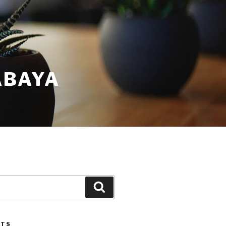
ABAYA
STS