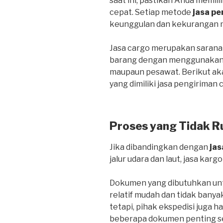
saat ini, pastikan Anda memil
cepat. Setiap metode
jasa pe
keunggulan dan kekurangan 
Jasa cargo merupakan sarana
barang dengan menggunakan tr
maupaun pesawat. Berikut ak
yang dimiliki jasa pengiriman 
Proses yang Tidak R
Jika dibandingkan dengan
jas
jalur udara dan laut, jasa kargo
Dokumen yang dibutuhkan untu
relatif mudah dan tidak banya
tetapi, pihak ekspedisi juga 
beberapa dokumen penting sepe