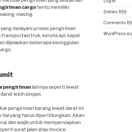
ih metode pengiriman yang sesuai dan
Log in
ngiriman cargo
tentu memiliki
Entries
RSS
masing-masing.
Comments
R
 yang melayani proses pengiriman
WordPress.or
ansportasi truk, kereta api, kapal
an dijelaskan beberapa keunggulan
cargo.
umit
a pengiriman
lainnya seperti lewat
 darat lebih simpel.
k pengiriman barang lewat darat ini
k hal yang harus diperhitungkan. Akan
harus dan wajib untuk mempersiapkan
rti surat jalan atau invoice.