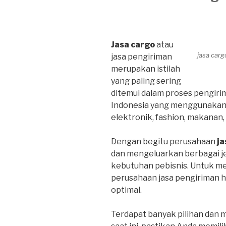
Jasa cargo
atau
jasa car
jasa pengiriman
merupakan istilah
yang paling sering
ditemui dalam proses pengirim
Indonesia yang menggunakan ja
elektronik, fashion, makanan
Dengan begitu perusahaan
ja
dan mengeluarkan berbagai j
kebutuhan pebisnis. Untuk m
perusahaan jasa pengiriman 
optimal.
Terdapat banyak pilihan dan 