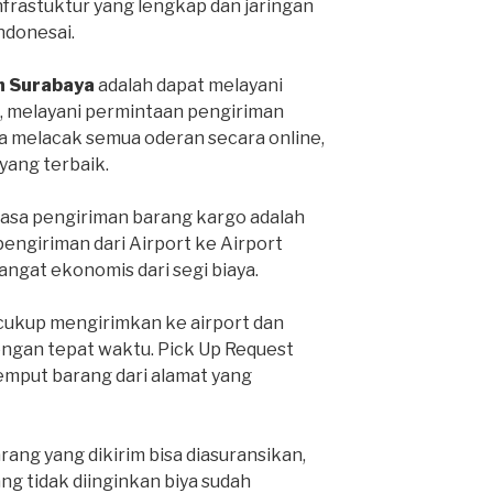
infrastuktur yang lengkap dan jaringan
Indonesai.
h Surabaya
adalah dapat melayani
, melayani permintaan pengiriman
sa melacak semua oderan secara online,
ang terbaik.
jasa pengiriman barang kargo adalah
pengiriman dari Airport ke Airport
sangat ekonomis dari segi biaya.
 cukup mengirimkan ke airport dan
engan tepat waktu. Pick Up Request
mput barang dari alamat yang
ang yang dikirim bisa diasuransikan,
ang tidak diinginkan biya sudah