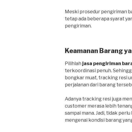
Meski prosedur pengiriman bar
tetap ada beberapa syarat ya
pengiriman.
Keamanan Barang ya
Pilihlah
jasa pengiriman bar
terkoordinasi penuh. Sehing
bongkar muat, tracking resi
perjalanan dari barang terseb
Adanya tracking resi juga me
customer merasa lebih tenan
sampai mana. Jadi, tidak perlu
mengenai kondisi barang yang