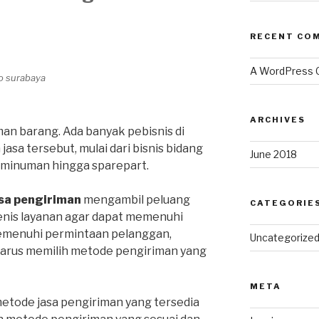
RECENT CO
A WordPress
go surabaya
ARCHIVES
an barang. Ada banyak pebisnis di
sa tersebut, mulai dari bisnis bidang
June 2018
, minuman hingga sparepart.
sa pengiriman
mengambil peluang
CATEGORIE
enis layanan agar dapat memenuhi
emenuhi permintaan pelanggan,
Uncategorize
harus memilih metode pengiriman yang
META
metode jasa pengiriman yang tersedia