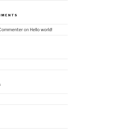
MMENTS
 Commenter
on
Hello world!
S
d