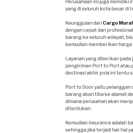
Perusahaan ini juga memiliki 
yang di seluruh kota besar di 
Keunggulan dari
Cargo Mura
dengan cepat dan profesional
barang ke seluruh wilayah, bi
kemudian memberikan harga y
Layanan yang diberikan pada 
pengiriman Port to Port atau 
destinasi akhir pola ini tentu 
Port to Door yaitu pelanggan
barang akan tiba ke alamat d
dimana perusahan akan menje
ditentukan.
Kemudian insurance adalah bar
sehingga jika terjadi hal-hal y