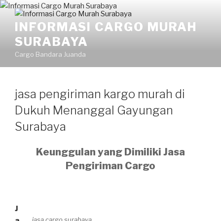
Skip
to
INFORMASI CARGO MURAH
content
SURABAYA
Cargo Bandara Juanda
jasa pengiriman kargo murah di
Dukuh Menanggal Gayungan
Surabaya
Keunggulan yang Dimiliki Jasa
Pengiriman Cargo
J
jasa cargo surabaya
a