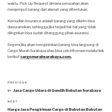
waktu. Pick Up Request dimana perusahan akan
menjemput barang dari alamat yang ditentukan.
Kemudian insurance adalah barang yang dikirim bisa
diasuransikan, sehingga jika terjadi hal-hal yang tidak
diinginkan biya sudah ditanggung pihak asuransi.
Segera jika akan mengirimkan barang bisa langsung di
Cargo Murah Surabaya atau bisa cek infromasi melalui link
berikut
cargomurahsurabaya.com.
Post
PREVIOUS
Previous
navigation
Post
Jasa Cargo Udara di Gundih Bubutan Surabaya
NEXT
Next
Post
Harga Jasa Pengiriman Cargo di Bubutan Bubutan