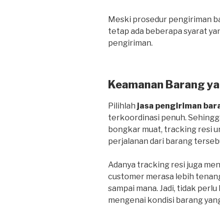
Meski prosedur pengiriman bar
tetap ada beberapa syarat ya
pengiriman.
Keamanan Barang ya
Pilihlah
jasa pengiriman bar
terkoordinasi penuh. Sehing
bongkar muat, tracking resi
perjalanan dari barang terseb
Adanya tracking resi juga me
customer merasa lebih tenan
sampai mana. Jadi, tidak perlu
mengenai kondisi barang yang