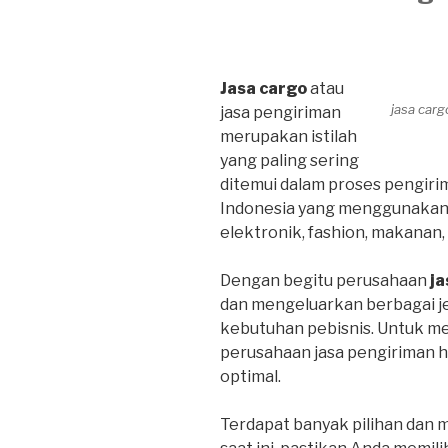
Jasa cargo
atau
jasa car
jasa pengiriman
merupakan istilah
yang paling sering
ditemui dalam proses pengirim
Indonesia yang menggunakan ja
elektronik, fashion, makanan
Dengan begitu perusahaan
ja
dan mengeluarkan berbagai j
kebutuhan pebisnis. Untuk m
perusahaan jasa pengiriman 
optimal.
Terdapat banyak pilihan dan 