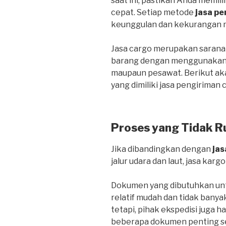
saat ini, pastikan Anda memil
cepat. Setiap metode
jasa pe
keunggulan dan kekurangan 
Jasa cargo merupakan sarana
barang dengan menggunakan tr
maupaun pesawat. Berikut ak
yang dimiliki jasa pengiriman 
Proses yang Tidak R
Jika dibandingkan dengan
jas
jalur udara dan laut, jasa kargo
Dokumen yang dibutuhkan untu
relatif mudah dan tidak banya
tetapi, pihak ekspedisi juga 
beberapa dokumen penting sepe