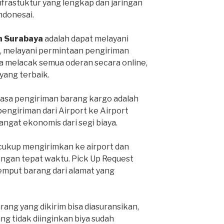
infrastuktur yang lengkap dan jaringan
Indonesai.
h Surabaya
adalah dapat melayani
, melayani permintaan pengiriman
sa melacak semua oderan secara online,
ang terbaik.
jasa pengiriman barang kargo adalah
pengiriman dari Airport ke Airport
sangat ekonomis dari segi biaya.
 cukup mengirimkan ke airport dan
engan tepat waktu. Pick Up Request
mput barang dari alamat yang
ang yang dikirim bisa diasuransikan,
ang tidak diinginkan biya sudah