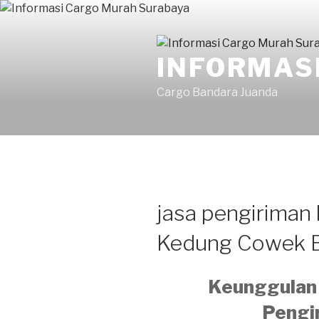
Skip
to
content
INFORMAS
Cargo Bandara Juanda
jasa pengiriman
Kedung Cowek B
Keunggulan 
Pengi