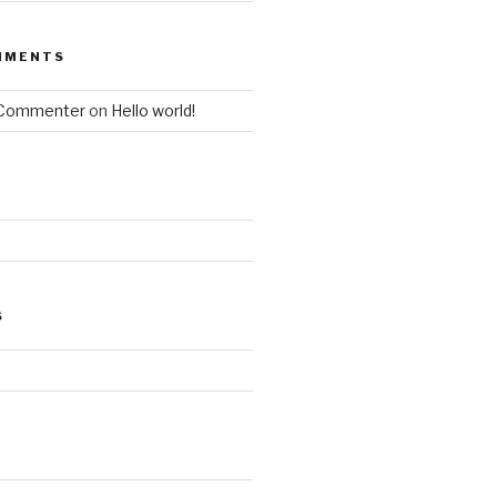
MMENTS
 Commenter
on
Hello world!
S
d