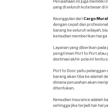
Perusahaan ini juga memiliki 
yang di seluruh kota besar di 
Keunggulan dari
Cargo Mura
dengan cepat dan profesional
barang ke seluruh wilayah, bi
kemudian memberikan harga y
Layanan yang diberikan pada 
pengiriman Port to Port atau 
destinasi akhir pola ini tentu 
Port to Door yaitu pelanggan
barang akan tiba ke alamat d
dimana perusahan akan menje
ditentukan.
Kemudian insurance adalah bar
sehingga jika terjadi hal-hal y