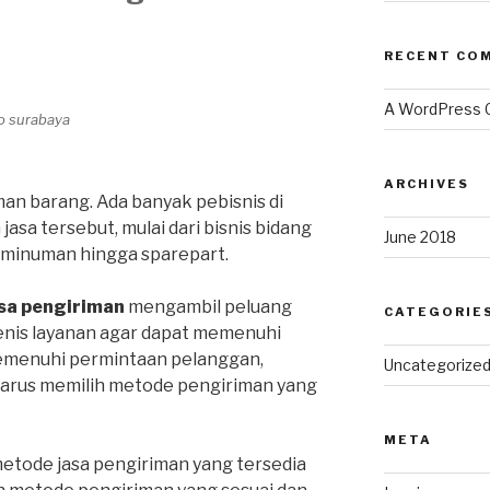
RECENT CO
A WordPress
go surabaya
ARCHIVES
an barang. Ada banyak pebisnis di
sa tersebut, mulai dari bisnis bidang
June 2018
, minuman hingga sparepart.
sa pengiriman
mengambil peluang
CATEGORIE
enis layanan agar dapat memenuhi
emenuhi permintaan pelanggan,
Uncategorize
harus memilih metode pengiriman yang
META
metode jasa pengiriman yang tersedia