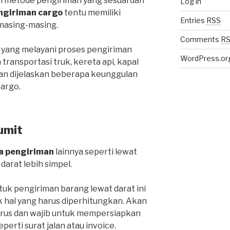
ih metode pengiriman yang sesuai dan
Log in
ngiriman cargo
tentu memiliki
Entries
RSS
masing-masing.
Comments
R
 yang melayani proses pengiriman
WordPress.or
ansportasi truk, kereta api, kapal
an dijelaskan beberapa keunggulan
cargo.
umit
a pengiriman
lainnya seperti lewat
 darat lebih simpel.
k pengiriman barang lewat darat ini
k hal yang harus diperhitungkan. Akan
harus dan wajib untuk mempersiapkan
rti surat jalan atau invoice.